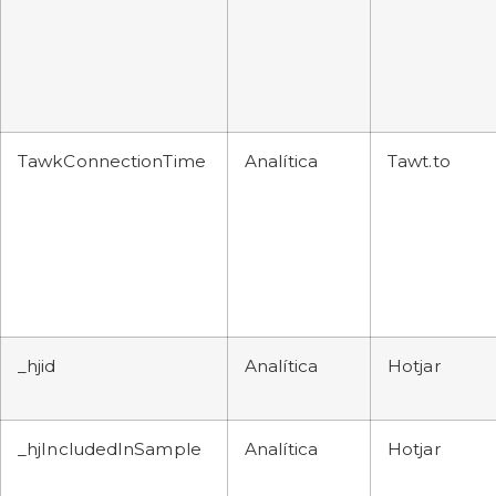
TawkConnectionTime
Analítica
Tawt.to
_hjid
Analítica
Hotjar
_hjIncludedInSample
Analítica
Hotjar